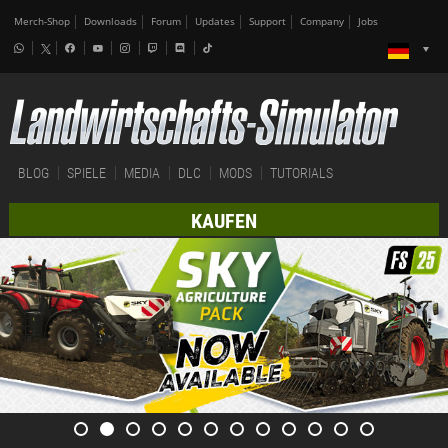
Merch-Shop
Downloads
Forum
Updates
Support
Company
Jobs
BLOG
SPIELE
MEDIA
DLC
MODS
TUTORIALS
KAUFEN