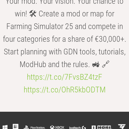
Your mod. Your vision. Your chance to
win! 🛠️ Create a mod or map for
Farming Simulator 25 and compete in
four categories for a share of €30,000+.
Start planning with GDN tools, tutorials,
ModHub and the rules. 🚜 🔗
https://t.co/7FvsBZ4tzF
https://t.co/OhR5kbODTM