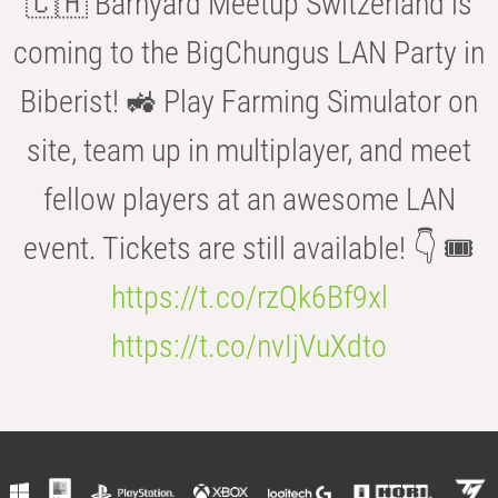
🇨🇭 Barnyard Meetup Switzerland is
coming to the BigChungus LAN Party in
Biberist! 🚜 Play Farming Simulator on
site, team up in multiplayer, and meet
fellow players at an awesome LAN
event. Tickets are still available! 👇 🎟️
https://t.co/rzQk6Bf9xl
https://t.co/nvIjVuXdto