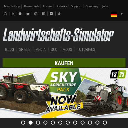
Merch-Shop
Downloads
Forum
Updates
Support
Company
Jobs
BLOG
SPIELE
MEDIA
DLC
MODS
TUTORIALS
KAUFEN