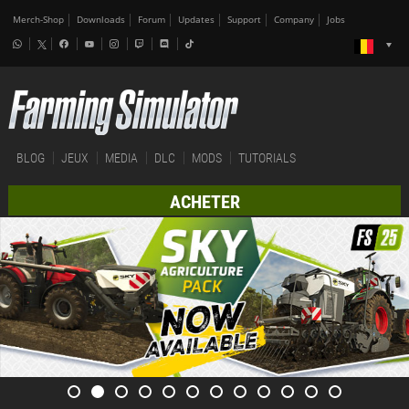
Merch-Shop
Downloads
Forum
Updates
Support
Company
Jobs
BLOG
JEUX
MEDIA
DLC
MODS
TUTORIALS
ACHETER