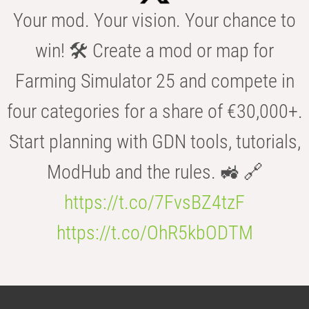
Your mod. Your vision. Your chance to
win! 🛠️ Create a mod or map for
Farming Simulator 25 and compete in
four categories for a share of €30,000+.
Start planning with GDN tools, tutorials,
ModHub and the rules. 🚜 🔗
https://t.co/7FvsBZ4tzF
https://t.co/OhR5kbODTM