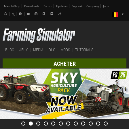
Merch-Shop
Downloads
Forum
Updates
Support
Company
Jobs
BLOG
JEUX
MEDIA
DLC
MODS
TUTORIALS
ACHETER