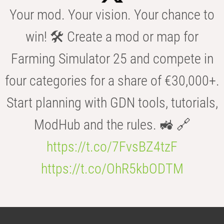
Your mod. Your vision. Your chance to
win! 🛠️ Create a mod or map for
Farming Simulator 25 and compete in
four categories for a share of €30,000+.
Start planning with GDN tools, tutorials,
ModHub and the rules. 🚜 🔗
https://t.co/7FvsBZ4tzF
https://t.co/OhR5kbODTM