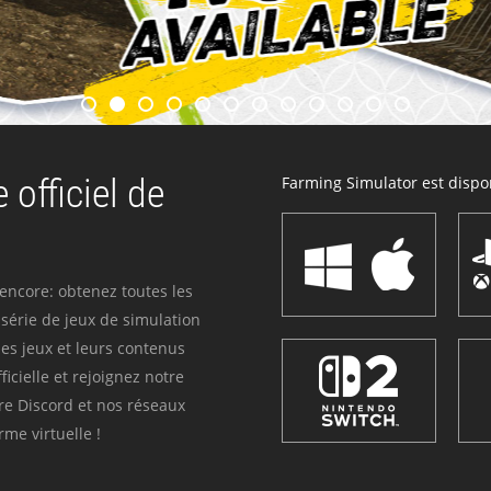
 officiel de
Farming Simulator est dispon
 encore: obtenez toutes les
série de jeux de simulation
es jeux et leurs contenus
icielle et rejoignez notre
re Discord et nos réseaux
me virtuelle !