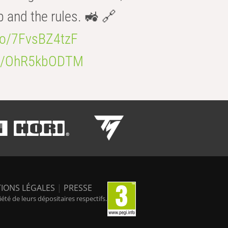
b and the rules. 🚜 🔗
.co/7FvsBZ4tzF
.co/OhR5kbODTM
IONS LÉGALES
|
PRESSE
é de leurs dépositaires respectifs.