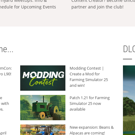
rnyard MeetUps: Info &
Content Creator? Become offici
hedule for Upcoming Events
partner and join the club!
e...
DLC
armCon:
Modding Contest |
o L90!
Create a Mod for
Farming Simulator 25
and win!
he
Patch 1.21 for Farming
 with
Simulator 25 now
e,
available
New expansion: Beans &
pril
Alpacas are coming!