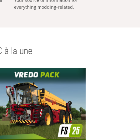
al
Your source of information for
everything modding-related.
 à la une