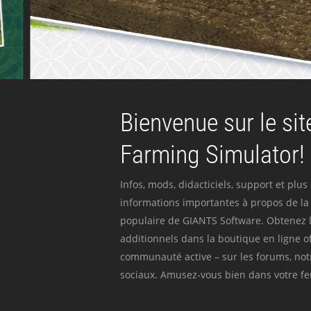
Bienvenue sur le site
Farming Simulator!
Infos, mods, didacticiels, support et plus
informations importantes à propos de la 
populaire de GIANTS Software. Obtenez l
additionnels dans la boutique en ligne off
communauté active – sur les forums, not
sociaux. Amusez-vous bien dans votre fer