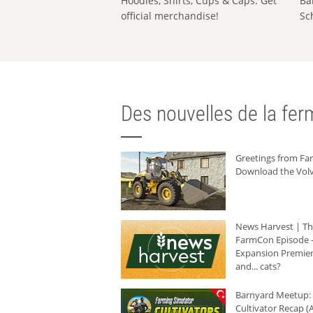
Hoodies, Shirts, Cups & Caps: Get
Ba
official merchandise!
Sc
Des nouvelles de la ferm
Greetings from F
Download the Volv
News Harvest | T
FarmCon Episode -
Expansion Premier
and... cats?
Barnyard Meetup:
Cultivator Recap (A