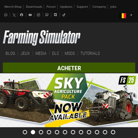
Merch-Shop
Downloads
Forum
Updates
Support
Company
Jobs
BLOG
JEUX
MEDIA
DLC
MODS
TUTORIALS
ACHETER