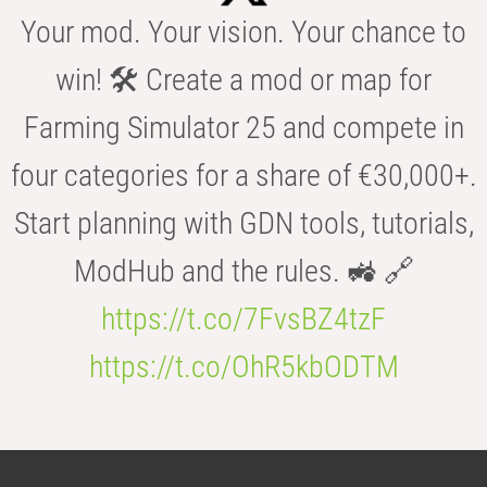
Your mod. Your vision. Your chance to
win! 🛠️ Create a mod or map for
Farming Simulator 25 and compete in
four categories for a share of €30,000+.
Start planning with GDN tools, tutorials,
ModHub and the rules. 🚜 🔗
https://t.co/7FvsBZ4tzF
https://t.co/OhR5kbODTM