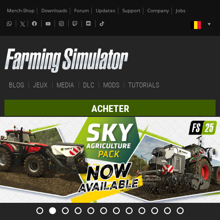
Merch-Shop
Downloads
Forum
Updates
Support
Company
Jobs
BLOG
JEUX
MEDIA
DLC
MODS
TUTORIALS
ACHETER