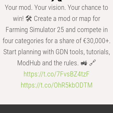
Your mod. Your vision. Your chance to
win! 🛠️ Create a mod or map for
Farming Simulator 25 and compete in
four categories for a share of €30,000+.
Start planning with GDN tools, tutorials,
ModHub and the rules. 🚜 🔗
https://t.co/7FvsBZ4tzF
https://t.co/OhR5kbODTM