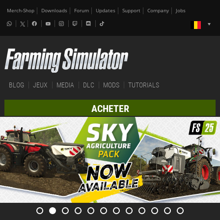
Merch-Shop
Downloads
Forum
Updates
Support
Company
Jobs
BLOG
JEUX
MEDIA
DLC
MODS
TUTORIALS
ACHETER