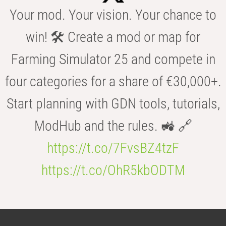
Your mod. Your vision. Your chance to
win! 🛠️ Create a mod or map for
Farming Simulator 25 and compete in
four categories for a share of €30,000+.
Start planning with GDN tools, tutorials,
ModHub and the rules. 🚜 🔗
https://t.co/7FvsBZ4tzF
https://t.co/OhR5kbODTM