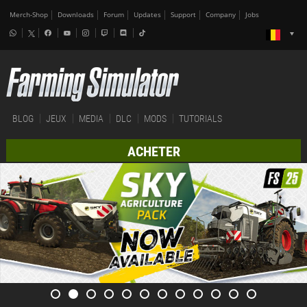
Merch-Shop
Downloads
Forum
Updates
Support
Company
Jobs
BLOG
JEUX
MEDIA
DLC
MODS
TUTORIALS
ACHETER