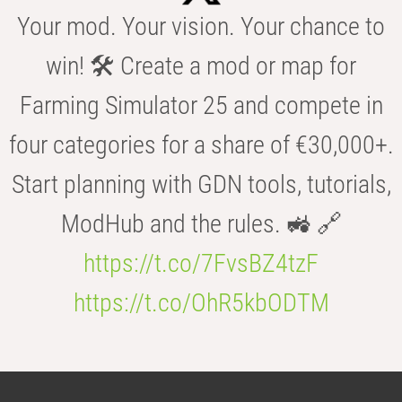
Your mod. Your vision. Your chance to
win! 🛠️ Create a mod or map for
Farming Simulator 25 and compete in
four categories for a share of €30,000+.
Start planning with GDN tools, tutorials,
ModHub and the rules. 🚜 🔗
https://t.co/7FvsBZ4tzF
https://t.co/OhR5kbODTM