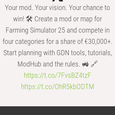
Your mod. Your vision. Your chance to
win! 🛠️ Create a mod or map for
Farming Simulator 25 and compete in
four categories for a share of €30,000+.
Start planning with GDN tools, tutorials,
ModHub and the rules. 🚜 🔗
https://t.co/7FvsBZ4tzF
https://t.co/OhR5kbODTM