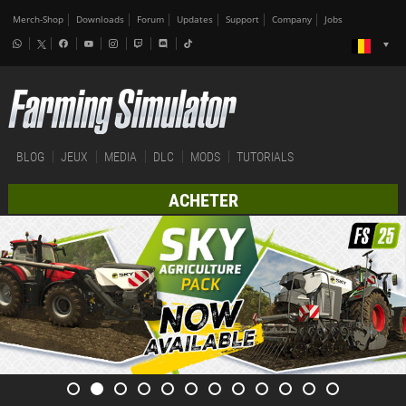
Merch-Shop
Downloads
Forum
Updates
Support
Company
Jobs
BLOG
JEUX
MEDIA
DLC
MODS
TUTORIALS
ACHETER