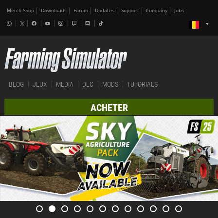
Merch-Shop
Downloads
Forum
Updates
Support
Company
Jobs
BLOG
JEUX
MEDIA
DLC
MODS
TUTORIALS
ACHETER