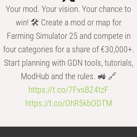
Your mod. Your vision. Your chance to
win! 🛠️ Create a mod or map for
Farming Simulator 25 and compete in
four categories for a share of €30,000+.
Start planning with GDN tools, tutorials,
ModHub and the rules. 🚜 🔗
https://t.co/7FvsBZ4tzF
https://t.co/OhR5kbODTM