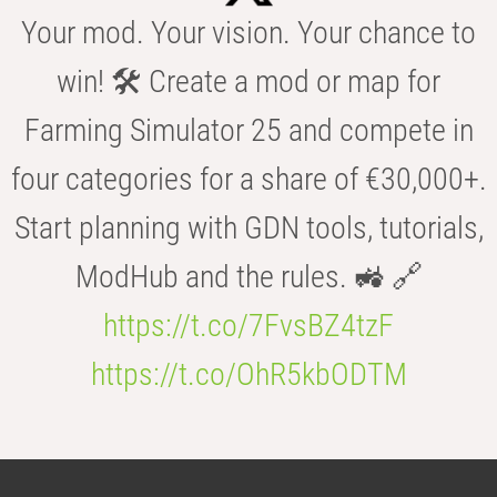
Your mod. Your vision. Your chance to
win! 🛠️ Create a mod or map for
Farming Simulator 25 and compete in
four categories for a share of €30,000+.
Start planning with GDN tools, tutorials,
ModHub and the rules. 🚜 🔗
https://t.co/7FvsBZ4tzF
https://t.co/OhR5kbODTM