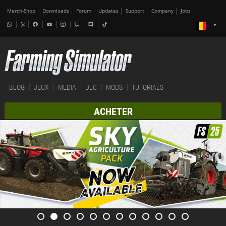
Merch-Shop
Downloads
Forum
Updates
Support
Company
Jobs
BLOG
JEUX
MEDIA
DLC
MODS
TUTORIALS
ACHETER