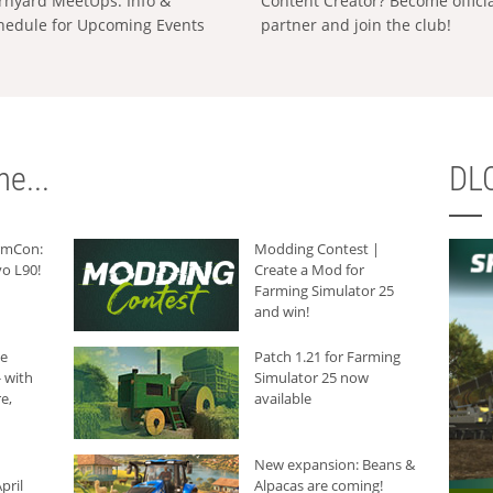
rnyard MeetUps: Info &
Content Creator? Become offici
hedule for Upcoming Events
partner and join the club!
e...
DLC
armCon:
Modding Contest |
o L90!
Create a Mod for
Farming Simulator 25
and win!
he
Patch 1.21 for Farming
 with
Simulator 25 now
e,
available
New expansion: Beans &
pril
Alpacas are coming!