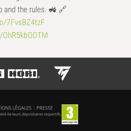
b and the rules. 🚜 🔗
.co/7FvsBZ4tzF
.co/OhR5kbODTM
IONS LÉGALES
|
PRESSE
é de leurs dépositaires respectifs.