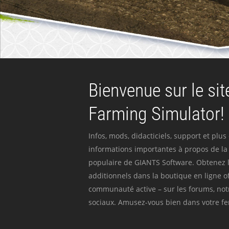
Bienvenue sur le site
Farming Simulator!
Infos, mods, didacticiels, support et plus
informations importantes à propos de la 
populaire de GIANTS Software. Obtenez l
additionnels dans la boutique en ligne off
communauté active – sur les forums, not
sociaux. Amusez-vous bien dans votre fer