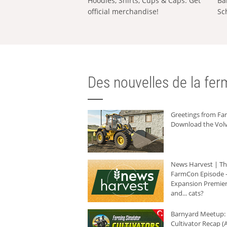
Hoodies, Shirts, Cups & Caps: Get
Ba
official merchandise!
Sc
Des nouvelles de la ferm
Greetings from F
Download the Volv
News Harvest | T
FarmCon Episode -
Expansion Premier
and... cats?
Barnyard Meetup:
Cultivator Recap (A