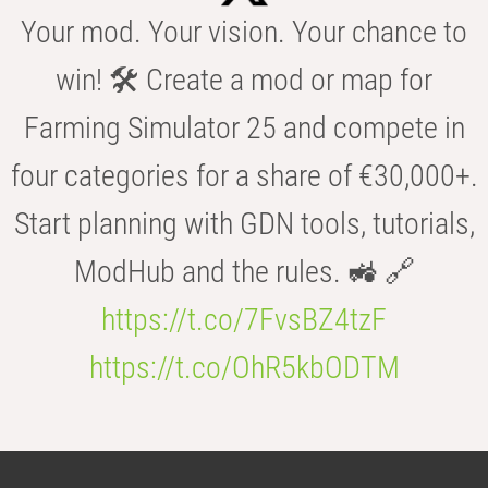
Your mod. Your vision. Your chance to
win! 🛠️ Create a mod or map for
Farming Simulator 25 and compete in
four categories for a share of €30,000+.
Start planning with GDN tools, tutorials,
ModHub and the rules. 🚜 🔗
https://t.co/7FvsBZ4tzF
https://t.co/OhR5kbODTM