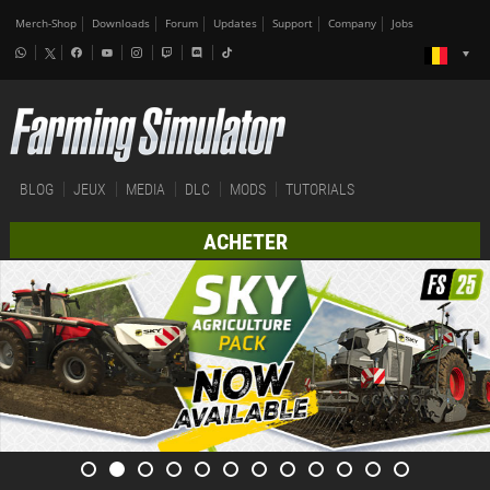
Merch-Shop
Downloads
Forum
Updates
Support
Company
Jobs
BLOG
JEUX
MEDIA
DLC
MODS
TUTORIALS
ACHETER