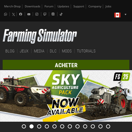
Merch-Shop
Downloads
Forum
Updates
Support
Company
Jobs
BLOG
JEUX
MEDIA
DLC
MODS
TUTORIALS
ACHETER