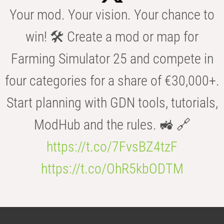
Your mod. Your vision. Your chance to
win! 🛠️ Create a mod or map for
Farming Simulator 25 and compete in
four categories for a share of €30,000+.
Start planning with GDN tools, tutorials,
ModHub and the rules. 🚜 🔗
https://t.co/7FvsBZ4tzF
https://t.co/OhR5kbODTM