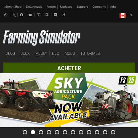
Merch-Shop
Downloads
Forum
Updates
Support
Company
Jobs
BLOG
JEUX
MEDIA
DLC
MODS
TUTORIALS
ACHETER