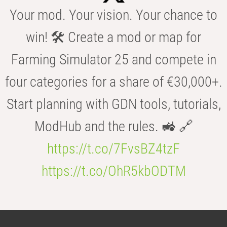
Your mod. Your vision. Your chance to
win! 🛠️ Create a mod or map for
Farming Simulator 25 and compete in
four categories for a share of €30,000+.
Start planning with GDN tools, tutorials,
ModHub and the rules. 🚜 🔗
https://t.co/7FvsBZ4tzF
https://t.co/OhR5kbODTM