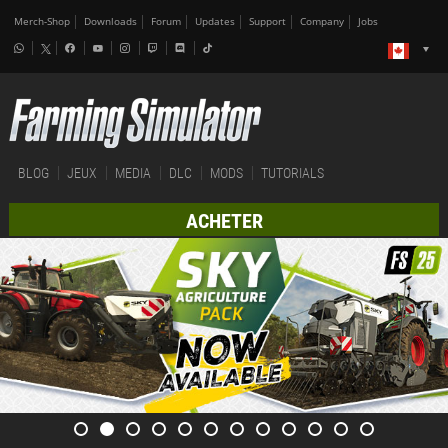
Merch-Shop
Downloads
Forum
Updates
Support
Company
Jobs
BLOG
JEUX
MEDIA
DLC
MODS
TUTORIALS
ACHETER