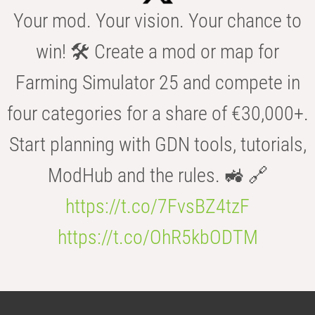
Your mod. Your vision. Your chance to
win! 🛠️ Create a mod or map for
Farming Simulator 25 and compete in
four categories for a share of €30,000+.
Start planning with GDN tools, tutorials,
ModHub and the rules. 🚜 🔗
https://t.co/7FvsBZ4tzF
https://t.co/OhR5kbODTM