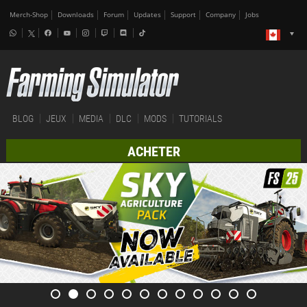
Merch-Shop
Downloads
Forum
Updates
Support
Company
Jobs
BLOG
JEUX
MEDIA
DLC
MODS
TUTORIALS
ACHETER