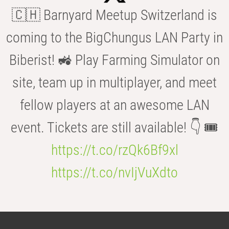
🇨🇭 Barnyard Meetup Switzerland is
coming to the BigChungus LAN Party in
Biberist! 🚜 Play Farming Simulator on
site, team up in multiplayer, and meet
fellow players at an awesome LAN
event. Tickets are still available! 👇 🎟️
https://t.co/rzQk6Bf9xl
https://t.co/nvIjVuXdto