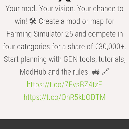
Your mod. Your vision. Your chance to
win! 🛠️ Create a mod or map for
Farming Simulator 25 and compete in
four categories for a share of €30,000+.
Start planning with GDN tools, tutorials,
ModHub and the rules. 🚜 🔗
https://t.co/7FvsBZ4tzF
https://t.co/OhR5kbODTM