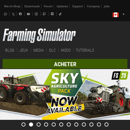
Merch-Shop
Downloads
Forum
Updates
Support
Company
Jobs
BLOG
JEUX
MEDIA
DLC
MODS
TUTORIALS
ACHETER