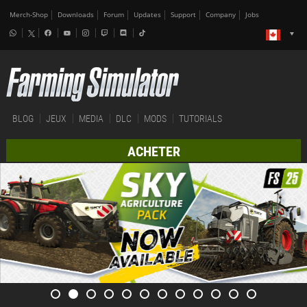
Merch-Shop
Downloads
Forum
Updates
Support
Company
Jobs
BLOG
JEUX
MEDIA
DLC
MODS
TUTORIALS
ACHETER