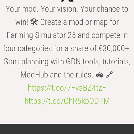
Your mod. Your vision. Your chance to
win! 🛠️ Create a mod or map for
Farming Simulator 25 and compete in
four categories for a share of €30,000+.
Start planning with GDN tools, tutorials,
ModHub and the rules. 🚜 🔗
https://t.co/7FvsBZ4tzF
https://t.co/OhR5kbODTM