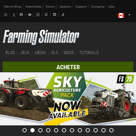
Merch-Shop
Downloads
Forum
Updates
Support
Company
Jobs
BLOG
JEUX
MEDIA
DLC
MODS
TUTORIALS
ACHETER