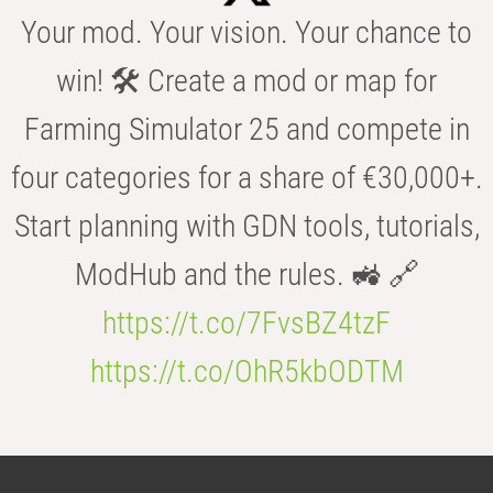
Your mod. Your vision. Your chance to
win! 🛠️ Create a mod or map for
Farming Simulator 25 and compete in
four categories for a share of €30,000+.
Start planning with GDN tools, tutorials,
ModHub and the rules. 🚜 🔗
https://t.co/7FvsBZ4tzF
https://t.co/OhR5kbODTM