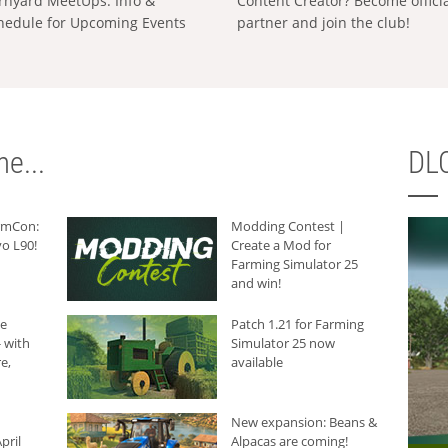
rnyard MeetUps: Info &
Content Creator? Become offici
hedule for Upcoming Events
partner and join the club!
e...
DLC
armCon:
Modding Contest |
o L90!
Create a Mod for
Farming Simulator 25
and win!
he
Patch 1.21 for Farming
 with
Simulator 25 now
e,
available
New expansion: Beans &
pril
Alpacas are coming!