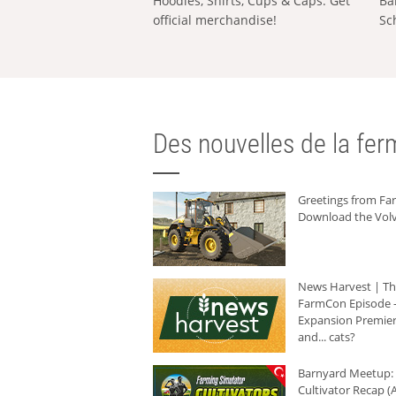
Hoodies, Shirts, Cups & Caps: Get
Ba
official merchandise!
Sc
Des nouvelles de la ferm
Greetings from F
Download the Volv
News Harvest | T
FarmCon Episode -
Expansion Premier
and... cats?
Barnyard Meetup:
Cultivator Recap (A