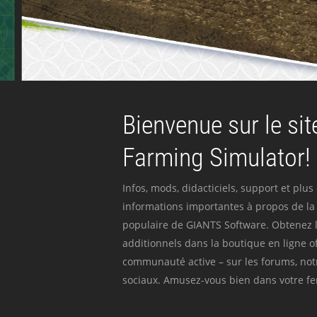
Bienvenue sur le site
Farming Simulator!
Infos, mods, didacticiels, support et plus
informations importantes à propos de la 
populaire de GIANTS Software. Obtenez l
additionnels dans la boutique en ligne off
communauté active – sur les forums, not
sociaux. Amusez-vous bien dans votre fer