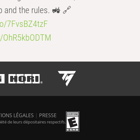
b and the rules. 🚜 🔗
.co/7FvsBZ4tzF
.co/OhR5kbODTM
IONS LÉGALES
|
PRESSE
é de leurs dépositaires respectifs.