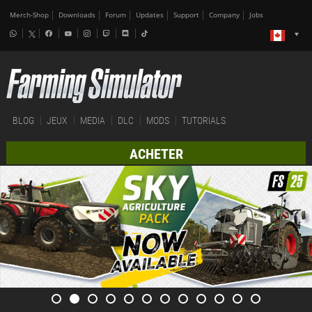
Merch-Shop
Downloads
Forum
Updates
Support
Company
Jobs
BLOG
JEUX
MEDIA
DLC
MODS
TUTORIALS
ACHETER