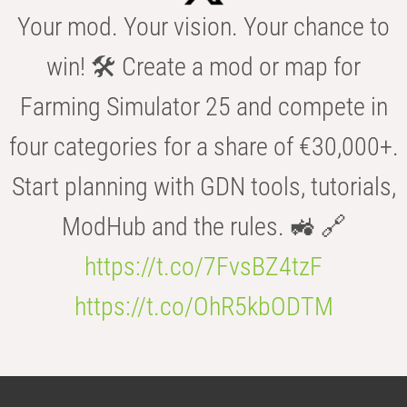
Your mod. Your vision. Your chance to
win! 🛠️ Create a mod or map for
Farming Simulator 25 and compete in
four categories for a share of €30,000+.
Start planning with GDN tools, tutorials,
ModHub and the rules. 🚜 🔗
https://t.co/7FvsBZ4tzF
https://t.co/OhR5kbODTM