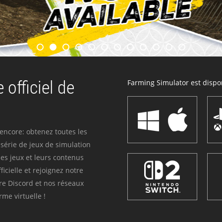
 officiel de
Farming Simulator est dispon
 encore: obtenez toutes les
série de jeux de simulation
es jeux et leurs contenus
icielle et rejoignez notre
re Discord et nos réseaux
me virtuelle !