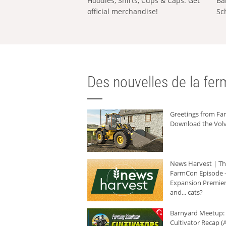
Hoodies, Shirts, Cups & Caps: Get
Ba
official merchandise!
Sc
Des nouvelles de la ferm
Greetings from F
Download the Volv
News Harvest | T
FarmCon Episode -
Expansion Premier
and... cats?
Barnyard Meetup:
Cultivator Recap (A