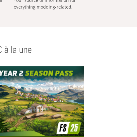
al
Your source of information for
everything modding-related.
 à la une