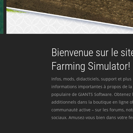
Bienvenue sur le site
Farming Simulator!
Infos, mods, didacticiels, support et plus
informations importantes à propos de la 
populaire de GIANTS Software. Obtenez l
additionnels dans la boutique en ligne off
communauté active – sur les forums, not
sociaux. Amusez-vous bien dans votre fer