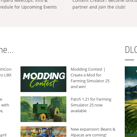
rnyard MeetUps: Info &
Content Creator? Become offici
hedule for Upcoming Events
partner and join the club!
e...
DLC
armCon:
Modding Contest |
o L90!
Create a Mod for
Farming Simulator 25
and win!
he
Patch 1.21 for Farming
 with
Simulator 25 now
e,
available
New expansion: Beans &
pril
Alpacas are coming!