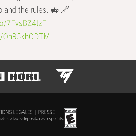
b and the rules. 🚜 🔗
.co/7FvsBZ4tzF
.co/OhR5kbODTM
IONS LÉGALES
|
PRESSE
é de leurs dépositaires respectifs.