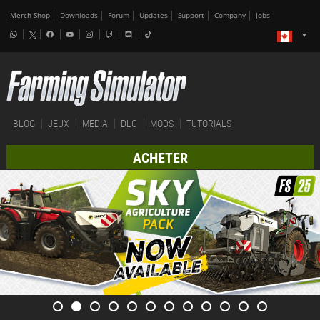
Merch-Shop
Downloads
Forum
Updates
Support
Company
Jobs
BLOG
JEUX
MEDIA
DLC
MODS
TUTORIALS
ACHETER