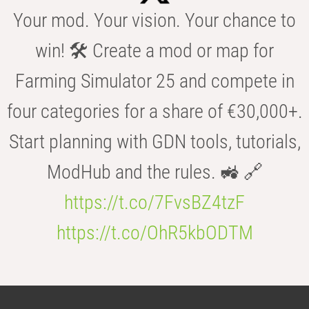
Your mod. Your vision. Your chance to
win! 🛠️ Create a mod or map for
Farming Simulator 25 and compete in
four categories for a share of €30,000+.
Start planning with GDN tools, tutorials,
ModHub and the rules. 🚜 🔗
https://t.co/7FvsBZ4tzF
https://t.co/OhR5kbODTM