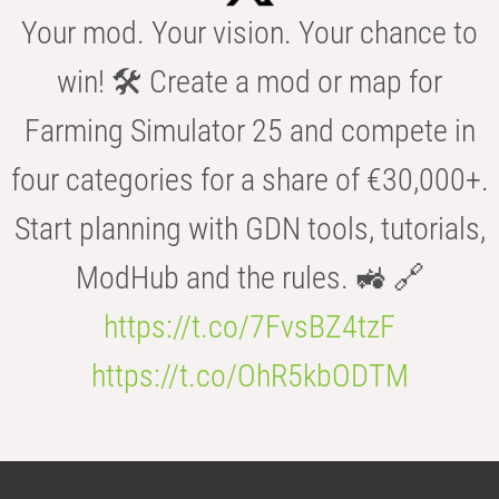
Your mod. Your vision. Your chance to
win! 🛠️ Create a mod or map for
Farming Simulator 25 and compete in
four categories for a share of €30,000+.
Start planning with GDN tools, tutorials,
ModHub and the rules. 🚜 🔗
https://t.co/7FvsBZ4tzF
https://t.co/OhR5kbODTM