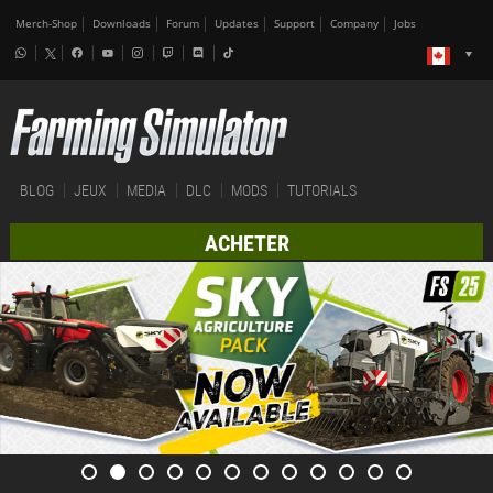
Merch-Shop
Downloads
Forum
Updates
Support
Company
Jobs
BLOG
JEUX
MEDIA
DLC
MODS
TUTORIALS
ACHETER