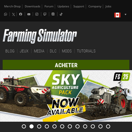
Merch-Shop
Downloads
Forum
Updates
Support
Company
Jobs
BLOG
JEUX
MEDIA
DLC
MODS
TUTORIALS
ACHETER