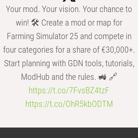
Your mod. Your vision. Your chance to
win! 🛠️ Create a mod or map for
Farming Simulator 25 and compete in
four categories for a share of €30,000+.
Start planning with GDN tools, tutorials,
ModHub and the rules. 🚜 🔗
https://t.co/7FvsBZ4tzF
https://t.co/OhR5kbODTM