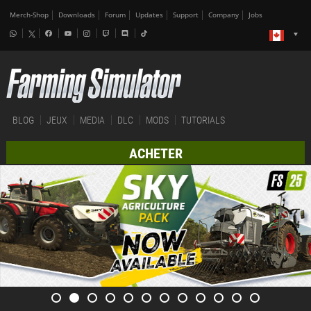
Merch-Shop
Downloads
Forum
Updates
Support
Company
Jobs
BLOG
JEUX
MEDIA
DLC
MODS
TUTORIALS
ACHETER