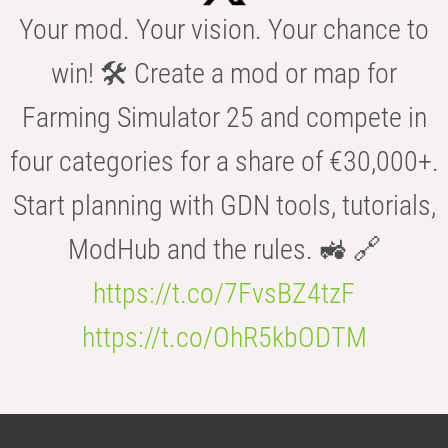
Your mod. Your vision. Your chance to
win! 🛠️ Create a mod or map for
Farming Simulator 25 and compete in
four categories for a share of €30,000+.
Start planning with GDN tools, tutorials,
ModHub and the rules. 🚜 🔗
https://t.co/7FvsBZ4tzF
https://t.co/OhR5kbODTM