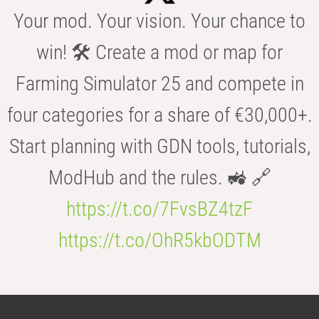
Your mod. Your vision. Your chance to
win! 🛠️ Create a mod or map for
Farming Simulator 25 and compete in
four categories for a share of €30,000+.
Start planning with GDN tools, tutorials,
ModHub and the rules. 🚜 🔗
https://t.co/7FvsBZ4tzF
https://t.co/OhR5kbODTM