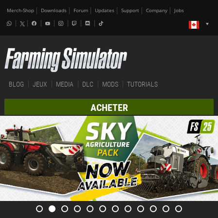
Merch-Shop
Downloads
Forum
Updates
Support
Company
Jobs
BLOG
JEUX
MEDIA
DLC
MODS
TUTORIALS
ACHETER