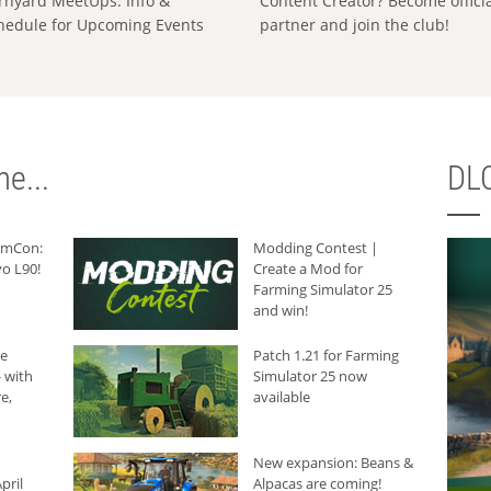
rnyard MeetUps: Info &
Content Creator? Become offici
hedule for Upcoming Events
partner and join the club!
e...
DLC
armCon:
Modding Contest |
o L90!
Create a Mod for
Farming Simulator 25
and win!
he
Patch 1.21 for Farming
 with
Simulator 25 now
e,
available
New expansion: Beans &
pril
Alpacas are coming!