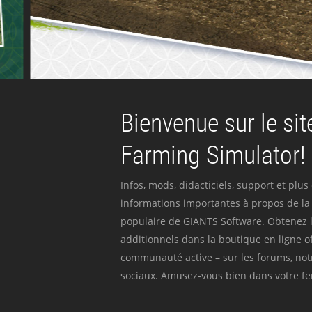
Bienvenue sur le site
Farming Simulator!
Infos, mods, didacticiels, support et plus
informations importantes à propos de la 
populaire de GIANTS Software. Obtenez l
additionnels dans la boutique en ligne off
communauté active – sur les forums, not
sociaux. Amusez-vous bien dans votre fer