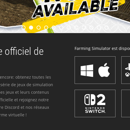
 officiel de
Farming Simulator est dispon
 encore: obtenez toutes les
série de jeux de simulation
es jeux et leurs contenus
icielle et rejoignez notre
re Discord et nos réseaux
me virtuelle !