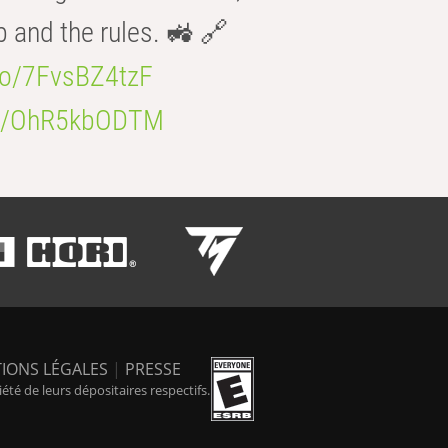
b and the rules. 🚜 🔗
.co/7FvsBZ4tzF
.co/OhR5kbODTM
IONS LÉGALES
|
PRESSE
é de leurs dépositaires respectifs.