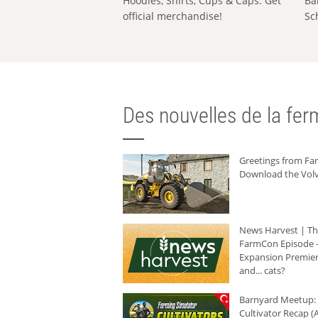
Hoodies, Shirts, Cups & Caps: Get
Ba
official merchandise!
Sc
Des nouvelles de la ferm
Greetings from F
Download the Volv
News Harvest | T
FarmCon Episode -
Expansion Premier
and... cats?
Barnyard Meetup:
Cultivator Recap (A