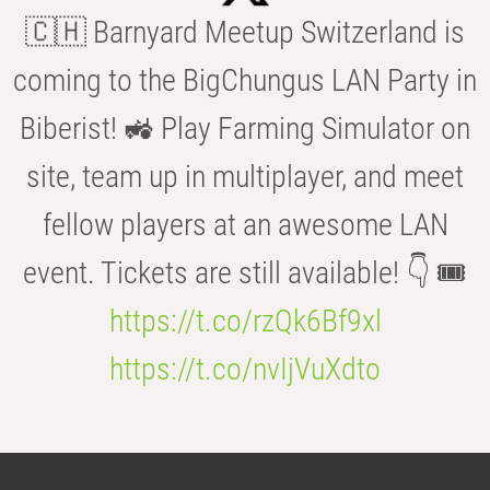
🇨🇭 Barnyard Meetup Switzerland is
coming to the BigChungus LAN Party in
Biberist! 🚜 Play Farming Simulator on
site, team up in multiplayer, and meet
fellow players at an awesome LAN
event. Tickets are still available! 👇 🎟️
https://t.co/rzQk6Bf9xl
https://t.co/nvIjVuXdto