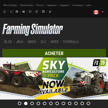
Merch-Shop
Downloads
Forum
Updates
Support
Company
Jobs
BLOG
JEUX
MEDIA
DLC
MODS
TUTORIALS
ACHETER