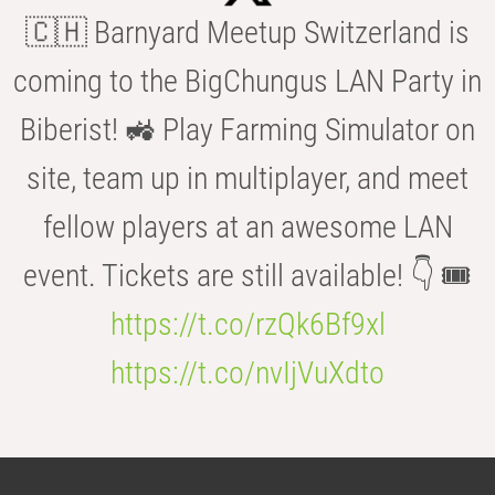
🇨🇭 Barnyard Meetup Switzerland is
coming to the BigChungus LAN Party in
Biberist! 🚜 Play Farming Simulator on
site, team up in multiplayer, and meet
fellow players at an awesome LAN
event. Tickets are still available! 👇 🎟️
https://t.co/rzQk6Bf9xl
https://t.co/nvIjVuXdto