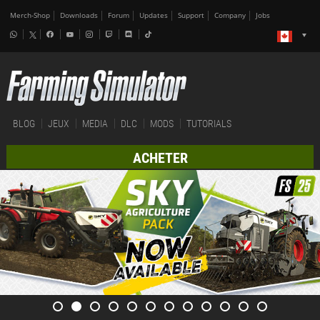
Merch-Shop
Downloads
Forum
Updates
Support
Company
Jobs
BLOG
JEUX
MEDIA
DLC
MODS
TUTORIALS
ACHETER