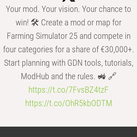
Your mod. Your vision. Your chance to
win! 🛠️ Create a mod or map for
Farming Simulator 25 and compete in
four categories for a share of €30,000+.
Start planning with GDN tools, tutorials,
ModHub and the rules. 🚜 🔗
https://t.co/7FvsBZ4tzF
https://t.co/OhR5kbODTM