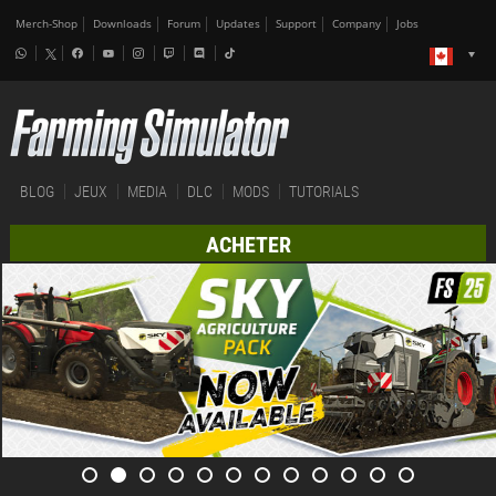
Merch-Shop
Downloads
Forum
Updates
Support
Company
Jobs
BLOG
JEUX
MEDIA
DLC
MODS
TUTORIALS
ACHETER