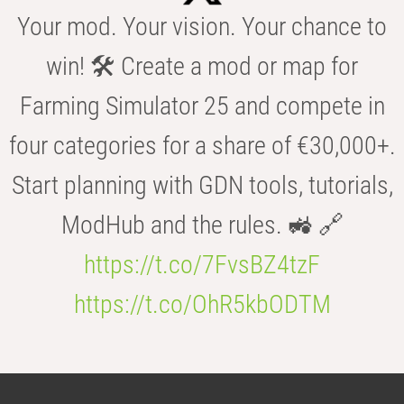
Your mod. Your vision. Your chance to
win! 🛠️ Create a mod or map for
Farming Simulator 25 and compete in
four categories for a share of €30,000+.
Start planning with GDN tools, tutorials,
ModHub and the rules. 🚜 🔗
https://t.co/7FvsBZ4tzF
https://t.co/OhR5kbODTM