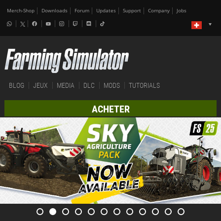
Merch-Shop
Downloads
Forum
Updates
Support
Company
Jobs
BLOG
JEUX
MEDIA
DLC
MODS
TUTORIALS
ACHETER