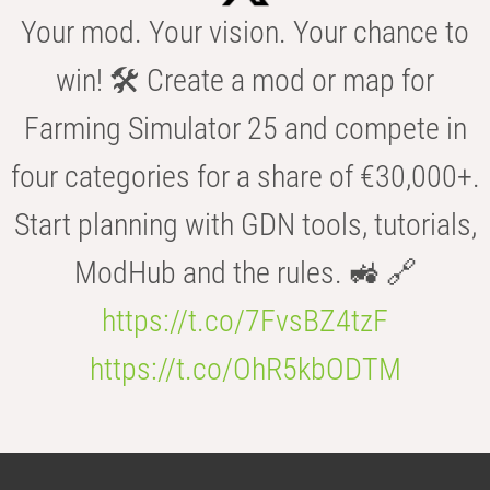
Your mod. Your vision. Your chance to
win! 🛠️ Create a mod or map for
Farming Simulator 25 and compete in
four categories for a share of €30,000+.
Start planning with GDN tools, tutorials,
ModHub and the rules. 🚜 🔗
https://t.co/7FvsBZ4tzF
https://t.co/OhR5kbODTM