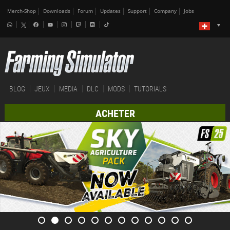
Merch-Shop
Downloads
Forum
Updates
Support
Company
Jobs
BLOG
JEUX
MEDIA
DLC
MODS
TUTORIALS
ACHETER