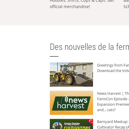
Hoodies, Shirts, Cups & Caps: Get
Ba
official merchandise!
Sc
Des nouvelles de la ferm
Greetings from F
Download the Volv
News Harvest | T
FarmCon Episode -
Expansion Premier
and... cats?
Barnyard Meetup:
Cultivator Recap (A