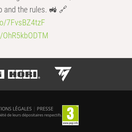
b and the rules. 🚜 🔗
.co/7FvsBZ4tzF
.co/OhR5kbODTM
IONS LÉGALES
|
PRESSE
é de leurs dépositaires respectifs.