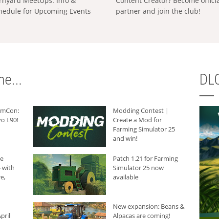
rnyard MeetUps: Info &
Content Creator? Become offici
hedule for Upcoming Events
partner and join the club!
e...
DLC
armCon:
Modding Contest |
o L90!
Create a Mod for
Farming Simulator 25
and win!
he
Patch 1.21 for Farming
 with
Simulator 25 now
e,
available
New expansion: Beans &
pril
Alpacas are coming!