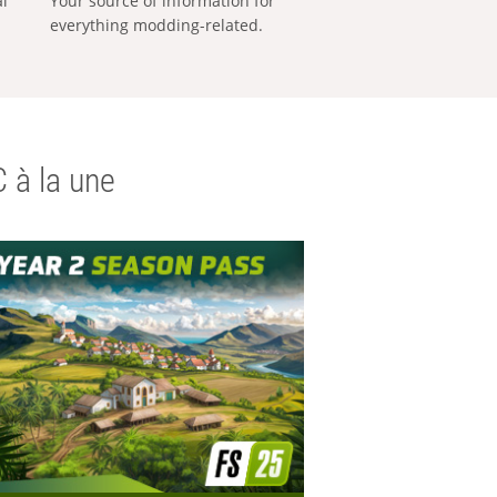
al
Your source of information for
everything modding-related.
 à la une