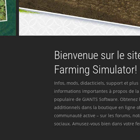
Bienvenue sur le site
Farming Simulator!
Infos, mods, didacticiels, support et plus
informations importantes à propos de la 
populaire de GIANTS Software. Obtenez l
additionnels dans la boutique en ligne off
communauté active – sur les forums, not
sociaux. Amusez-vous bien dans votre fer