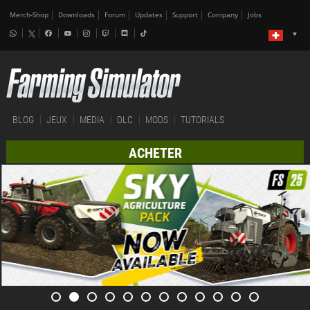
Merch-Shop
Downloads
Forum
Updates
Support
Company
Jobs
BLOG
JEUX
MEDIA
DLC
MODS
TUTORIALS
ACHETER