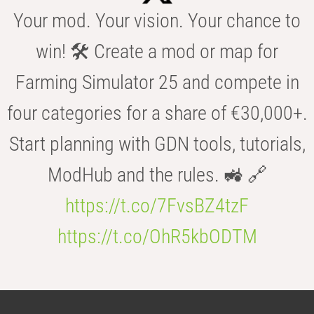
Your mod. Your vision. Your chance to
win! 🛠️ Create a mod or map for
Farming Simulator 25 and compete in
four categories for a share of €30,000+.
Start planning with GDN tools, tutorials,
ModHub and the rules. 🚜 🔗
https://t.co/7FvsBZ4tzF
https://t.co/OhR5kbODTM