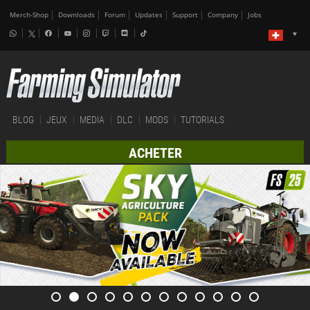
Merch-Shop
Downloads
Forum
Updates
Support
Company
Jobs
BLOG
JEUX
MEDIA
DLC
MODS
TUTORIALS
ACHETER