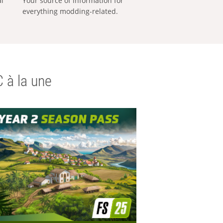
al
Your source of information for
everything modding-related.
 à la une