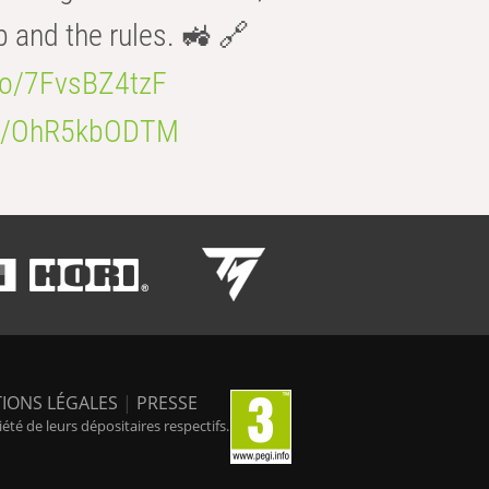
b and the rules. 🚜 🔗
.co/7FvsBZ4tzF
.co/OhR5kbODTM
IONS LÉGALES
|
PRESSE
é de leurs dépositaires respectifs.