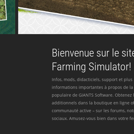
Bienvenue sur le site
Farming Simulator!
Infos, mods, didacticiels, support et plus
informations importantes à propos de la 
populaire de GIANTS Software. Obtenez l
additionnels dans la boutique en ligne off
communauté active – sur les forums, not
sociaux. Amusez-vous bien dans votre fer