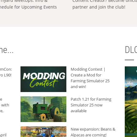
rnyard MeetUps: Info &
Content Creator? Become offici
hedule for Upcoming Events
partner and join the club!
e...
DLC
armCon:
Modding Contest |
o L90!
Create a Mod for
Farming Simulator 25
and win!
he
Patch 1.21 for Farming
 with
Simulator 25 now
e,
available
New expansion: Beans &
pril
Alpacas are coming!