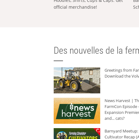
Hoodies, Shirts, Cups & Caps: Get
Ba
official merchandise!
Sc
Des nouvelles de la ferm
Greetings from F
Download the Volv
News Harvest | T
FarmCon Episode -
Expansion Premier
and... cats?
Barnyard Meetup:
Cultivator Recap (A