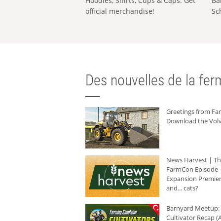
Hoodies, Shirts, Cups & Caps: Get
Ba
official merchandise!
Sc
Des nouvelles de la ferm
Greetings from F
Download the Volv
News Harvest | T
FarmCon Episode -
Expansion Premier
and... cats?
Barnyard Meetup:
Cultivator Recap (A