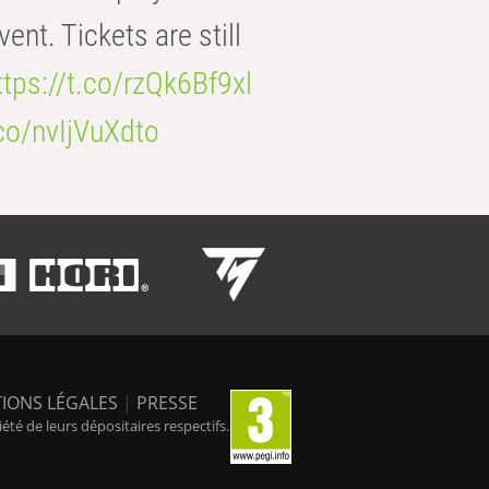
t. Tickets are still
ttps://t.co/rzQk6Bf9xl
.co/nvIjVuXdto
IONS LÉGALES
|
PRESSE
é de leurs dépositaires respectifs.