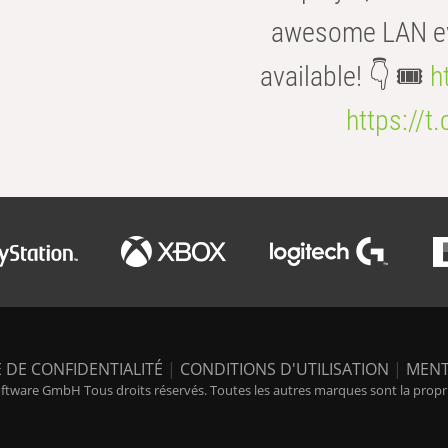
awesome LAN even
available! 👇 🎟️
h
https://t
 DE CONFIDENTIALITÉ
|
CONDITIONS D'UTILISATION
|
MENT
tware GmbH Tous droits réservés. Toutes les autres marques sont la propriét