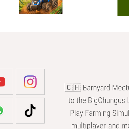
🇨🇭 Barnyard Meetu
to the BigChungus L
Play Farming Simul
multiplayer, and m