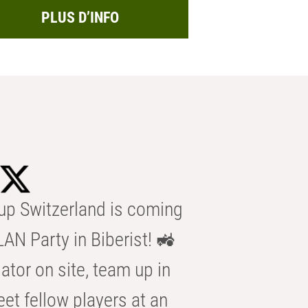
PLUS D’INFO
p Switzerland is coming
AN Party in Biberist! 🚜
ator on site, team up in
eet fellow players at an