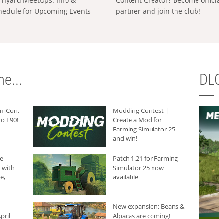
rnyard MeetUps: Info &
Content Creator? Become offici
hedule for Upcoming Events
partner and join the club!
e...
DLC
armCon:
Modding Contest |
o L90!
Create a Mod for
Farming Simulator 25
and win!
he
Patch 1.21 for Farming
 with
Simulator 25 now
e,
available
New expansion: Beans &
pril
Alpacas are coming!