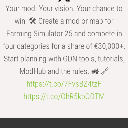
Your mod. Your vision. Your chance to
win! 🛠️ Create a mod or map for
Farming Simulator 25 and compete in
four categories for a share of €30,000+.
Start planning with GDN tools, tutorials,
ModHub and the rules. 🚜 🔗
https://t.co/7FvsBZ4tzF
https://t.co/OhR5kbODTM