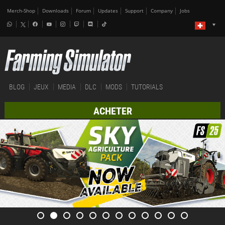
Merch-Shop
Downloads
Forum
Updates
Support
Company
Jobs
BLOG
JEUX
MEDIA
DLC
MODS
TUTORIALS
ACHETER