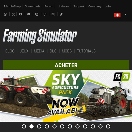
Merch-Shop
Downloads
Forum
Updates
Support
Company
Jobs
BLOG
JEUX
MEDIA
DLC
MODS
TUTORIALS
ACHETER