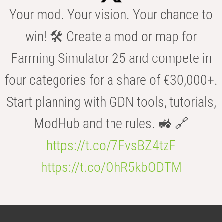
Your mod. Your vision. Your chance to
win! 🛠️ Create a mod or map for
Farming Simulator 25 and compete in
four categories for a share of €30,000+.
Start planning with GDN tools, tutorials,
ModHub and the rules. 🚜 🔗
https://t.co/7FvsBZ4tzF
https://t.co/OhR5kbODTM