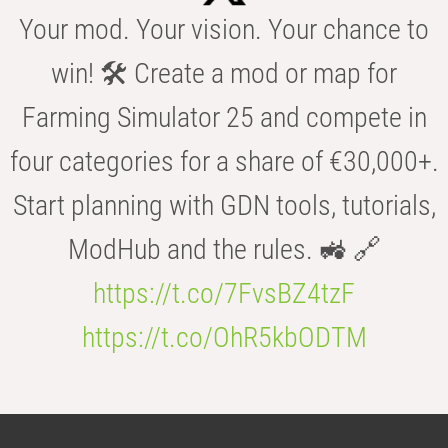
Your mod. Your vision. Your chance to
win! 🛠️ Create a mod or map for
Farming Simulator 25 and compete in
four categories for a share of €30,000+.
Start planning with GDN tools, tutorials,
ModHub and the rules. 🚜 🔗
https://t.co/7FvsBZ4tzF
https://t.co/OhR5kbODTM