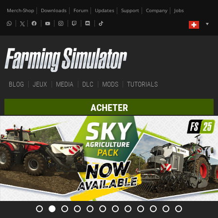
Merch-Shop
Downloads
Forum
Updates
Support
Company
Jobs
BLOG
JEUX
MEDIA
DLC
MODS
TUTORIALS
ACHETER