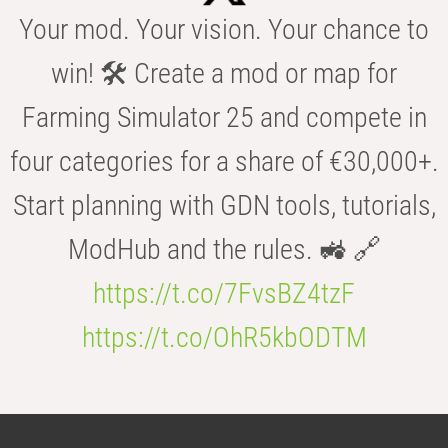
Your mod. Your vision. Your chance to
win! 🛠️ Create a mod or map for
Farming Simulator 25 and compete in
four categories for a share of €30,000+.
Start planning with GDN tools, tutorials,
ModHub and the rules. 🚜 🔗
https://t.co/7FvsBZ4tzF
https://t.co/OhR5kbODTM