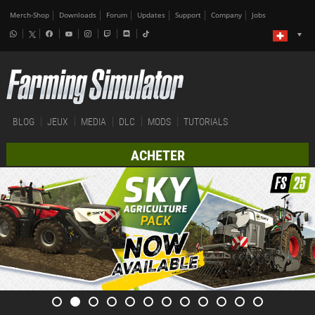
Merch-Shop
Downloads
Forum
Updates
Support
Company
Jobs
BLOG
JEUX
MEDIA
DLC
MODS
TUTORIALS
ACHETER