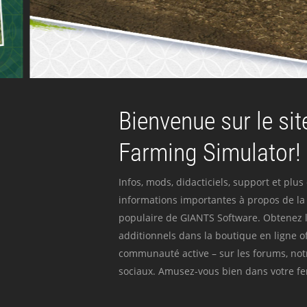
Bienvenue sur le site
Farming Simulator!
Infos, mods, didacticiels, support et plus
informations importantes à propos de la 
populaire de GIANTS Software. Obtenez l
additionnels dans la boutique en ligne off
communauté active – sur les forums, not
sociaux. Amusez-vous bien dans votre fer