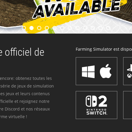
 officiel de
Farming Simulator est dispon
 encore: obtenez toutes les
série de jeux de simulation
es jeux et leurs contenus
icielle et rejoignez notre
re Discord et nos réseaux
me virtuelle !