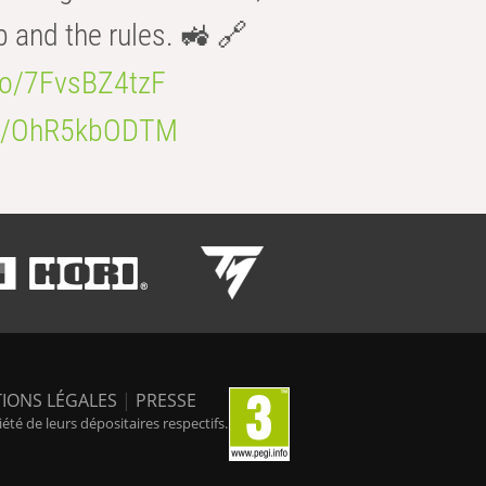
b and the rules. 🚜 🔗
.co/7FvsBZ4tzF
.co/OhR5kbODTM
IONS LÉGALES
|
PRESSE
é de leurs dépositaires respectifs.