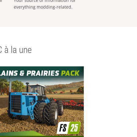
al
Your source of information for
everything modding-related.
 à la une