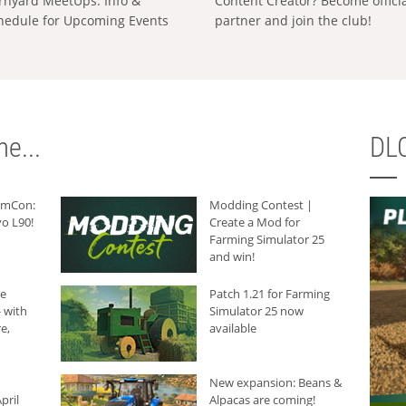
rnyard MeetUps: Info &
Content Creator? Become offici
hedule for Upcoming Events
partner and join the club!
e...
DLC
armCon:
Modding Contest |
o L90!
Create a Mod for
Farming Simulator 25
and win!
he
Patch 1.21 for Farming
 with
Simulator 25 now
e,
available
New expansion: Beans &
pril
Alpacas are coming!