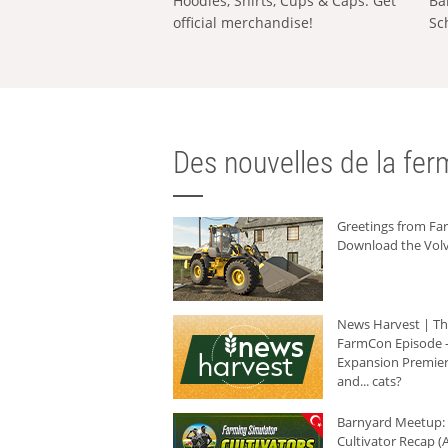
Hoodies, Shirts, Cups & Caps: Get
Ba
official merchandise!
Sc
Des nouvelles de la ferm
Greetings from F
Download the Volv
News Harvest | T
FarmCon Episode -
Expansion Premier
and... cats?
Barnyard Meetup:
Cultivator Recap (A