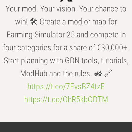
Your mod. Your vision. Your chance to
win! 🛠️ Create a mod or map for
Farming Simulator 25 and compete in
four categories for a share of €30,000+.
Start planning with GDN tools, tutorials,
ModHub and the rules. 🚜 🔗
https://t.co/7FvsBZ4tzF
https://t.co/OhR5kbODTM