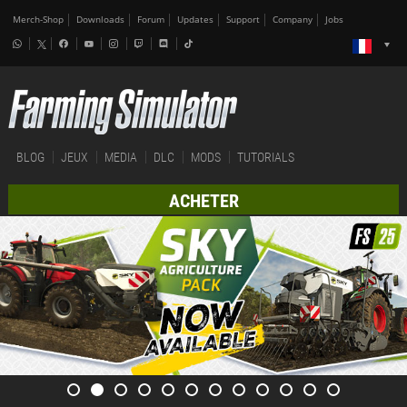
Merch-Shop
Downloads
Forum
Updates
Support
Company
Jobs
BLOG
JEUX
MEDIA
DLC
MODS
TUTORIALS
ACHETER