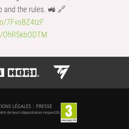
b and the rules. 🚜 🔗
.co/7FvsBZ4tzF
.co/OhR5kbODTM
IONS LÉGALES
|
PRESSE
é de leurs dépositaires respectifs.