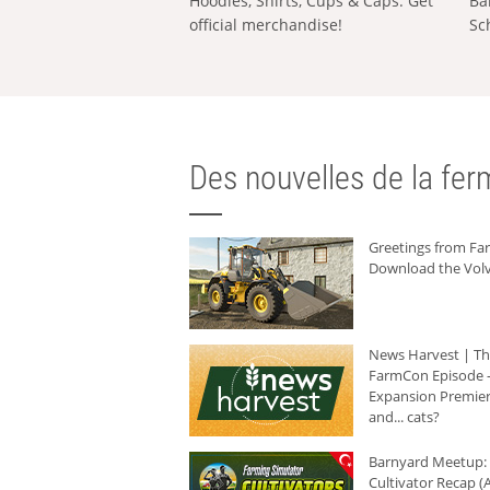
Hoodies, Shirts, Cups & Caps: Get
Ba
official merchandise!
Sc
Des nouvelles de la ferm
Greetings from F
Download the Volv
News Harvest | T
FarmCon Episode -
Expansion Premier
and... cats?
Barnyard Meetup:
Cultivator Recap (A