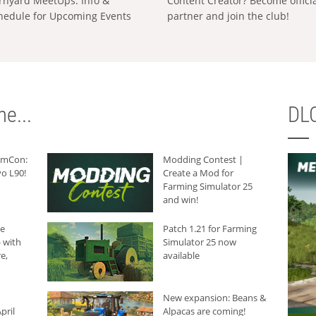
rnyard MeetUps: Info &
Content Creator? Become offici
hedule for Upcoming Events
partner and join the club!
e...
DLC
armCon:
Modding Contest |
o L90!
Create a Mod for
Farming Simulator 25
and win!
he
Patch 1.21 for Farming
 with
Simulator 25 now
e,
available
New expansion: Beans &
pril
Alpacas are coming!