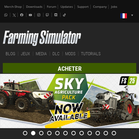
Merch-Shop
Downloads
Forum
Updates
Support
Company
Jobs
BLOG
JEUX
MEDIA
DLC
MODS
TUTORIALS
ACHETER