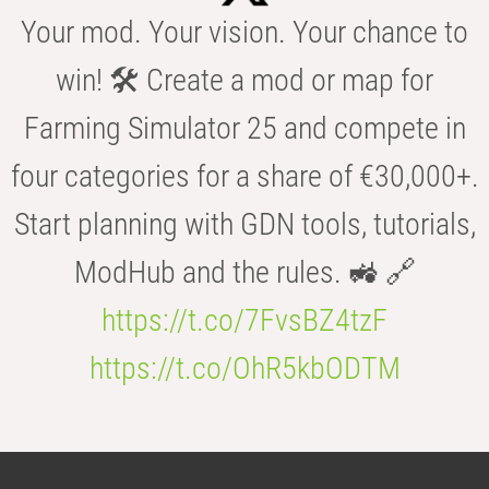
Your mod. Your vision. Your chance to
win! 🛠️ Create a mod or map for
Farming Simulator 25 and compete in
four categories for a share of €30,000+.
Start planning with GDN tools, tutorials,
ModHub and the rules. 🚜 🔗
https://t.co/7FvsBZ4tzF
https://t.co/OhR5kbODTM