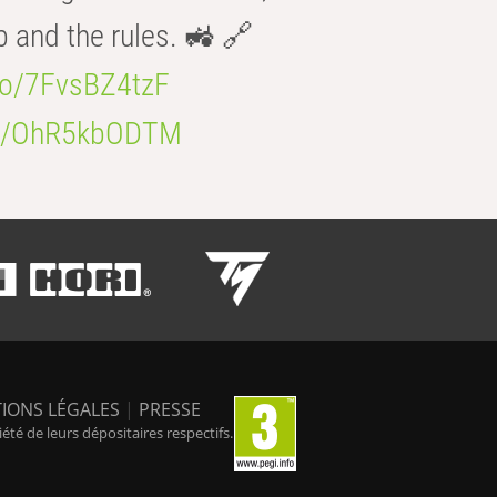
b and the rules. 🚜 🔗
.co/7FvsBZ4tzF
.co/OhR5kbODTM
IONS LÉGALES
|
PRESSE
é de leurs dépositaires respectifs.