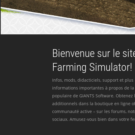
Bienvenue sur le site
Farming Simulator!
Infos, mods, didacticiels, support et plus
informations importantes à propos de la 
populaire de GIANTS Software. Obtenez l
additionnels dans la boutique en ligne off
communauté active – sur les forums, not
sociaux. Amusez-vous bien dans votre fer