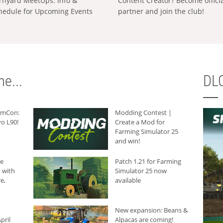
rnyard MeetUps: Info &
Content Creator? Become offici
hedule for Upcoming Events
partner and join the club!
e...
DLC
armCon:
Modding Contest |
o L90!
Create a Mod for
Farming Simulator 25
and win!
he
Patch 1.21 for Farming
 with
Simulator 25 now
e,
available
New expansion: Beans &
pril
Alpacas are coming!