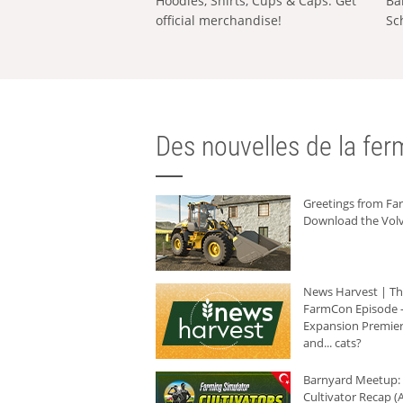
Hoodies, Shirts, Cups & Caps: Get
Ba
official merchandise!
Sc
Des nouvelles de la ferm
Greetings from F
Download the Volv
News Harvest | T
FarmCon Episode -
Expansion Premier
and... cats?
Barnyard Meetup:
Cultivator Recap (A