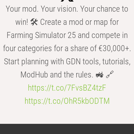
Your mod. Your vision. Your chance to
win! 🛠️ Create a mod or map for
Farming Simulator 25 and compete in
four categories for a share of €30,000+.
Start planning with GDN tools, tutorials,
ModHub and the rules. 🚜 🔗
https://t.co/7FvsBZ4tzF
https://t.co/OhR5kbODTM