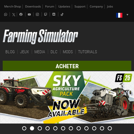
Merch-Shop
Downloads
Forum
Updates
Support
Company
Jobs
BLOG
JEUX
MEDIA
DLC
MODS
TUTORIALS
ACHETER